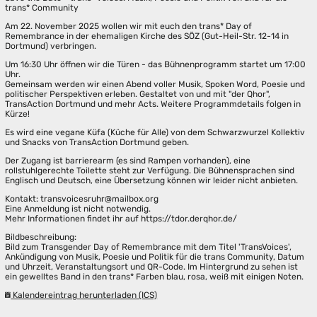
trans* Community
Am 22. November 2025 wollen wir mit euch den trans* Day of
Remembrance in der ehemaligen Kirche des SÖZ (Gut-Heil-Str. 12-14 in
Dortmund) verbringen.
Um 16:30 Uhr öffnen wir die Türen - das Bühnenprogramm startet um 17:00
Uhr.
Gemeinsam werden wir einen Abend voller Musik, Spoken Word, Poesie und
politischer Perspektiven erleben. Gestaltet von und mit "der Qhor",
TransAction Dortmund und mehr Acts. Weitere Programmdetails folgen in
Kürze!
Es wird eine vegane Küfa (Küche für Alle) von dem Schwarzwurzel Kollektiv
und Snacks von TransAction Dortmund geben.
Der Zugang ist barrierearm (es sind Rampen vorhanden), eine
rollstuhlgerechte Toilette steht zur Verfügung. Die Bühnensprachen sind
Englisch und Deutsch, eine Übersetzung können wir leider nicht anbieten.
Kontakt: transvoicesruhr@mailbox.org
Eine Anmeldung ist nicht notwendig.
Mehr Informationen findet ihr auf https://tdor.derqhor.de/
Bildbeschreibung:
Bild zum Transgender Day of Remembrance mit dem Titel 'TransVoices',
Ankündigung von Musik, Poesie und Politik für die trans Community, Datum
und Uhrzeit, Veranstaltungsort und QR-Code. Im Hintergrund zu sehen ist
ein gewelltes Band in den trans* Farben blau, rosa, weiß mit einigen Noten.
Kalendereintrag herunterladen (ICS)