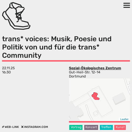
trans* voices: Musik, Poesie und
Politik von und für die trans*
Community
22.11.25
Sozial-Ökologisches Zentrum
16:30
Gut-Heil-Str. 12-14
Dortmund
Leaflet
WEB-LINK
INSTAGRAM.COM
Vortrag
Konzert
Treffen
Kunst