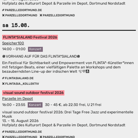
Hofplatz des Kulturort Depot & Parzelle im Depot, Dortmund Nordstadt
PARZELLEDORTMUND.DE
PARZELLEDORTMUND
PARZELLEDORTMUND
sa 15.08.
FLINTA*SIALAND Festival 2026
Speicher100
14:00 – 01:00
Konzert
🪩VORHANG AUF FÜR DAS FLINTA*SIALAND🪩
Ein Festival für Sichtbarkeit und Empowerment von FLINTA*-Künstler*innen
mit fetzigen Beats, einer vielfältigen Palette an Workshops und dem
bezauberndsten Line-up der irdischen Welt 🫧💜🩻
FLINTASIALAND.DE
FLINTASIA_KOLLEKTIV
visual sound outdoor festival 2026
Parzelle im Depot
16:00 – 23:55
30 - 45 €, ab 22:30 frei, U 21 frei
Konzert
visual sound outdoor festival 2026: Drei Tage Free Jazz und experimentelle
Musik
13. – 15. August 2026
Hofplatz des Kulturort Depot & Parzelle im Depot, Dortmund Nordstadt
PARZELLEDORTMUND.DE
PARZELLEDORTMUND
PARZELLEDORTMUND