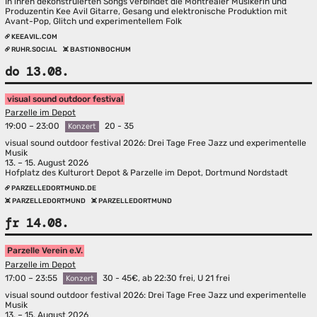
In ihren dekonstruierten Songs verbindet die Montrealer Musikerin und
Produzentin Kee Avil Gitarre, Gesang und elektronische Produktion mit
Avant-Pop, Glitch und experimentellem Folk
KEEAVIL.COM
RUHR.SOCIAL
BASTIONBOCHUM
do 13.08.
visual sound outdoor festival
Parzelle im Depot
19:00 – 23:00
20 - 35
Konzert
visual sound outdoor festival 2026: Drei Tage Free Jazz und experimentelle
Musik
13. – 15. August 2026
Hofplatz des Kulturort Depot & Parzelle im Depot, Dortmund Nordstadt
PARZELLEDORTMUND.DE
PARZELLEDORTMUND
PARZELLEDORTMUND
fr 14.08.
Parzelle Verein e.V.
Parzelle im Depot
17:00 – 23:55
30 - 45€, ab 22:30 frei, U 21 frei
Konzert
visual sound outdoor festival 2026: Drei Tage Free Jazz und experimentelle
Musik
13. – 15. August 2026