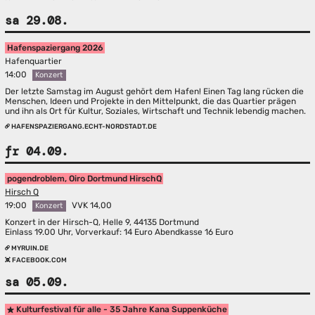
sa 29.08.
Hafenspaziergang 2026
Hafenquartier
14:00
Konzert
Der letzte Samstag im August gehört dem Hafen! Einen Tag lang rücken die
Menschen, Ideen und Projekte in den Mittelpunkt, die das Quartier prägen
und ihn als Ort für Kultur, Soziales, Wirtschaft und Technik lebendig machen.
HAFENSPAZIERGANG.ECHT-NORDSTADT.DE
fr 04.09.
pogendroblem, Oiro Dortmund HirschQ
Hirsch Q
19:00
VVK 14,00
Konzert
Konzert in der Hirsch-Q, Helle 9, 44135 Dortmund
Einlass 19.00 Uhr, Vorverkauf: 14 Euro Abendkasse 16 Euro
MYRUIN.DE
FACEBOOK.COM
sa 05.09.
Kulturfestival für alle - 35 Jahre Kana Suppenküche