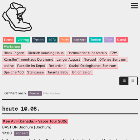
Demo
Vortrag
Tresen
KüFa
Party
Konzert
Treffen
Film
Kunst
Workshop
Black Pigeon
Dietrich Keuning Haus
Dortmunder Kunstverein
FZW
Künstler*innenhaus Dortmund
Langer August
Nordpol
Offenes Zentrum
online
Parzelle im Depot
Rekorder II
Sozial-Ökologisches Zentrum
Speicher100
Stallgasse
Taranta Babu
Union Salon
Gefiltert nach:
Konzert
Filter löschen
heute 10.08.
Kee Avil (Kanada) - Vapor Tour 2026
BASTION Bochum (Bochum)
19:00
Konzert