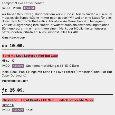
Kampstr./Ecke Katharinenstr.
16:00 – 21:00
Konzert
Wir haben Geburtstag, Und trotzdem kein Grund zu feiern, finden wir. Warum
muss es die Suppenküche immer noch geben? Wir wollen eine Stadt für alle!
Unter dem Motto "Kulturfestival für alle – Wo Menschen sich begegnen,
verliert Ausgrenzung ihre Macht" erwartet euch ein abwechslungsreiches
Bühnenprogramm umrahmt von einem Markt der Möglichkeiten unserer
befreundeten Initiativen. Alles umsonst, alles für Alle!
INSTAGRAM.COM
do 10.09.
Send me Love Letters + Riot But Cute
Hirsch Q
19:00
Spendenempfehlung 6,66-13,12 Euro
Konzert
Indie, Rock, Pop, Grunge mit Send Me Love Letters (Frankreich) und Riot But
Cute (Dortmund)
BIERSCHINKEN.NET
fr 25.09.
Missstand + Kaput Krauts + Ok Nein + Endlich schlechte Musik
Hirsch Q
19:00
16,1€
Konzert