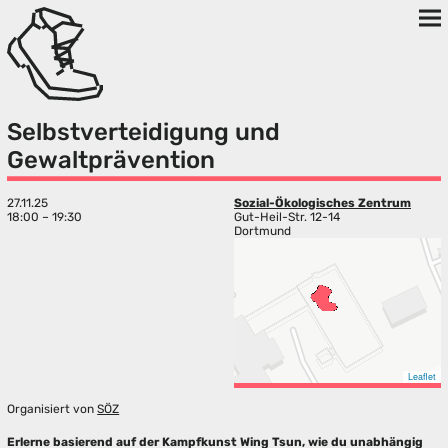
Selbstverteidigung und
Gewaltprävention
27.11.25
Sozial-Ökologisches Zentrum
18:00 – 19:30
Gut-Heil-Str. 12-14
Dortmund
Leaflet
Organisiert von
SÖZ
Erlerne basierend auf der Kampfkunst Wing Tsun, wie du unabhängig