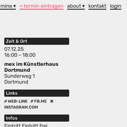
rmine ▾
+ termin eintragen
about ▾
kontakt
login
Zeit & Ort
07.12.25
16:00 – 18:00
mex im Künstlerhaus
Dortmund
Sunderweg 1
Dortmund
Links
WEB-LINK
FB.ME
INSTAGRAM.COM
Infos
Eintritt Eintritt frei