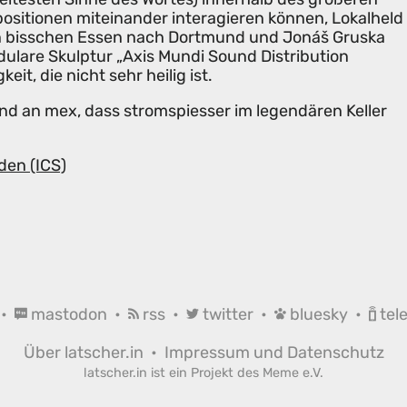
sitionen miteinander interagieren können, Lokalheld
in bisschen Essen nach Dortmund und Jonáš Gruska
dulare Skulptur „Axis Mundi Sound Distribution
keit, die nicht sehr heilig ist.
nd an mex, dass stromspiesser im legendären Keller
den (ICS)
•
mastodon
•
rss
•
twitter
•
bluesky
•
tel
Über latscher.in
•
Impressum und Datenschutz
latscher.in ist ein Projekt des
Meme e.V.