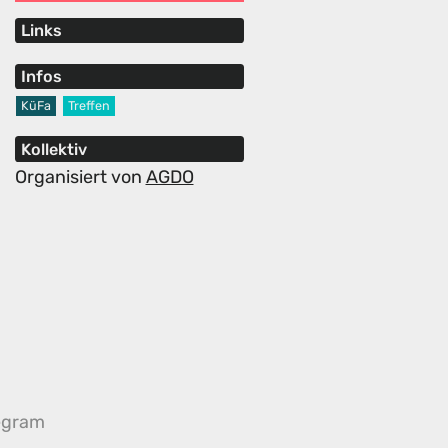
Links
Infos
KüFa
Treffen
Kollektiv
Organisiert von
AGDO
egram