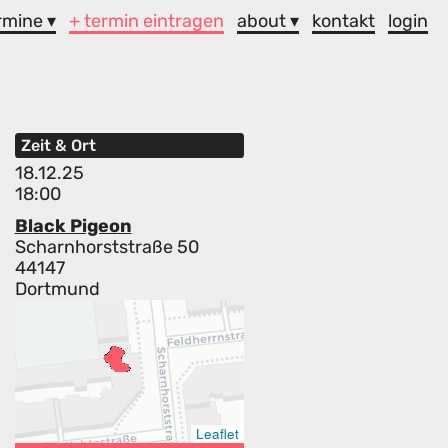
rmine ▾
+ termin eintragen
about ▾
kontakt
login
Zeit & Ort
18.12.25
18:00
Black Pigeon
Scharnhorststraße 50
44147
Dortmund
Leaflet