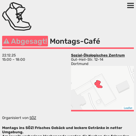
Abgesagt!
Montags-Café
22.12.25
Sozial-Ökologisches Zentrum
15:00 – 18:00
Gut-Heil-Str. 12-14
Dortmund
Leaflet
Organisiert von
SÖZ
Montags ins SÖZ! Frisches Gebäck und leckere Getränke in netter
Umgebung.