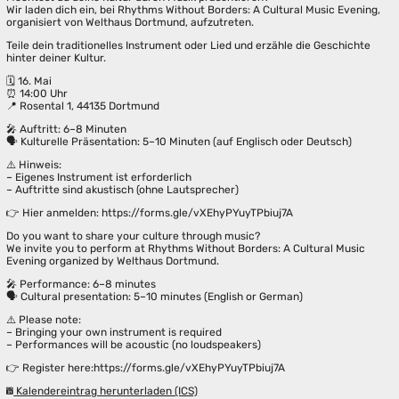
Wir laden dich ein, bei Rhythms Without Borders: A Cultural Music Evening,
organisiert von Welthaus Dortmund, aufzutreten.
Teile dein traditionelles Instrument oder Lied und erzähle die Geschichte
hinter deiner Kultur.
🗓 16. Mai
⏰ 14:00 Uhr
📍 Rosental 1, 44135 Dortmund
🎤 Auftritt: 6–8 Minuten
🗣 Kulturelle Präsentation: 5–10 Minuten (auf Englisch oder Deutsch)
⚠️ Hinweis:
– Eigenes Instrument ist erforderlich
– Auftritte sind akustisch (ohne Lautsprecher)
👉 Hier anmelden: https://forms.gle/vXEhyPYuyTPbiuj7A
Do you want to share your culture through music?
We invite you to perform at Rhythms Without Borders: A Cultural Music
Evening organized by Welthaus Dortmund.
🎤 Performance: 6–8 minutes
🗣 Cultural presentation: 5–10 minutes (English or German)
⚠️ Please note:
– Bringing your own instrument is required
– Performances will be acoustic (no loudspeakers)
👉 Register here:https://forms.gle/vXEhyPYuyTPbiuj7A
Kalendereintrag herunterladen (ICS)