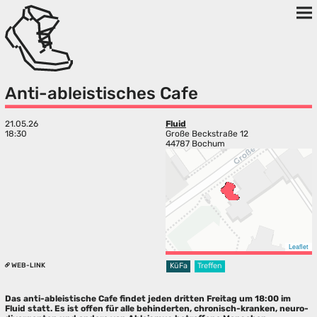
Anti-ableistisches Cafe
21.05.26
Fluid
18:30
Große Beckstraße 12
44787 Bochum
Leaflet
WEB-LINK
KüFa
Treffen
Das anti-ableistische Cafe findet jeden dritten Freitag um 18:00 im
Fluid statt. Es ist offen für alle behinderten, chronisch-kranken, neuro-