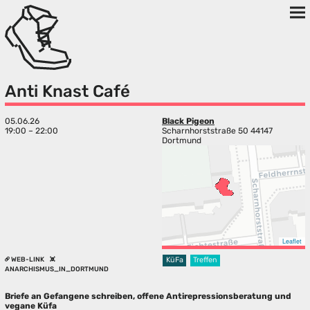
Anti Knast Café
05.06.26
Black Pigeon
19:00 – 22:00
Scharnhorststraße 50 44147
Dortmund
Leaflet
WEB-LINK
KüFa
Treffen
ANARCHISMUS_IN_DORTMUND
Briefe an Gefangene schreiben, offene Antirepressionsberatung und
vegane Küfa