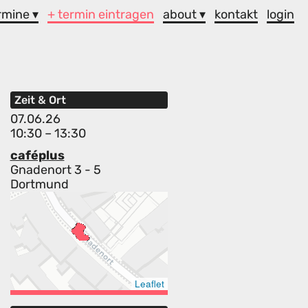
rmine ▾
+ termin eintragen
about ▾
kontakt
login
Zeit & Ort
07.06.26
10:30 – 13:30
caféplus
Gnadenort 3 - 5
Dortmund
Leaflet