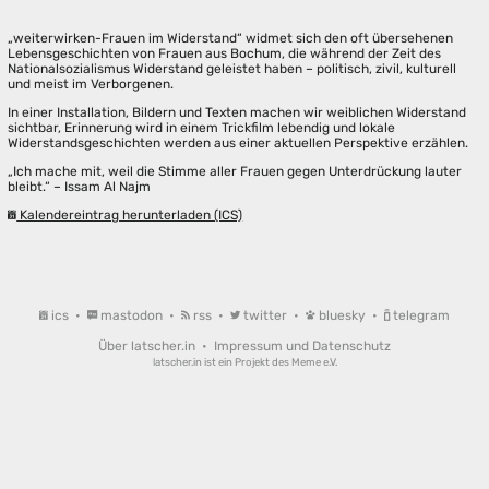
„weiterwirken-Frauen im Widerstand“ widmet sich den oft übersehenen
Lebensgeschichten von Frauen aus Bochum, die während der Zeit des
Nationalsozialismus Widerstand geleistet haben – politisch, zivil, kulturell
und meist im Verborgenen.
In einer Installation, Bildern und Texten machen wir weiblichen Widerstand
sichtbar, Erinnerung wird in einem Trickfilm lebendig und lokale
Widerstandsgeschichten werden aus einer aktuellen Perspektive erzählen.
„Ich mache mit, weil die Stimme aller Frauen gegen Unterdrückung lauter
bleibt.“ – Issam Al Najm
Kalendereintrag herunterladen (ICS)
ics
•
mastodon
•
rss
•
twitter
•
bluesky
•
telegram
Über latscher.in
•
Impressum und Datenschutz
latscher.in ist ein Projekt des
Meme e.V.