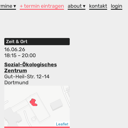
rmine ▾
+ termin eintragen
about ▾
kontakt
login
Zeit & Ort
16.06.26
18:15 – 20:00
Sozial-Ökologisches
Zentrum
Gut-Heil-Str. 12-14
Dortmund
Leaflet