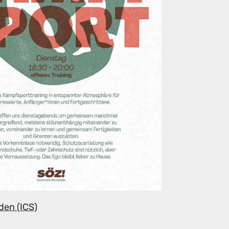
den (ICS)