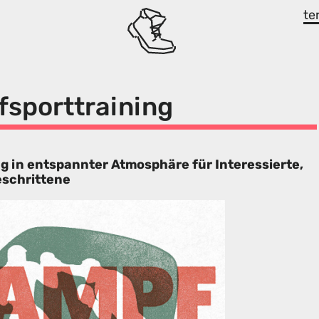
te
sporttraining
g in entspannter Atmosphäre für Interessierte,
eschrittene