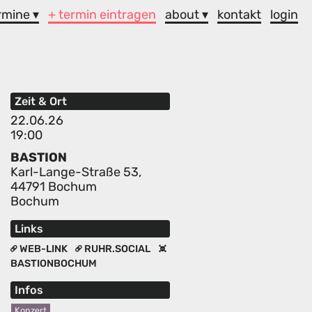
rmine ▾
+ termin eintragen
about ▾
kontakt
login
Zeit & Ort
22.06.26
19:00
BASTION
Karl-Lange-Straße 53,
44791 Bochum
Bochum
Links
WEB-LINK
RUHR.SOCIAL
BASTIONBOCHUM
Infos
Konzert