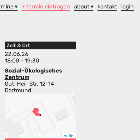
rmine ▾
+ termin eintragen
about ▾
kontakt
login
Zeit & Ort
22.06.26
18:00 – 19:30
Sozial-Ökologisches
Zentrum
Gut-Heil-Str. 12-14
Dortmund
Leaflet