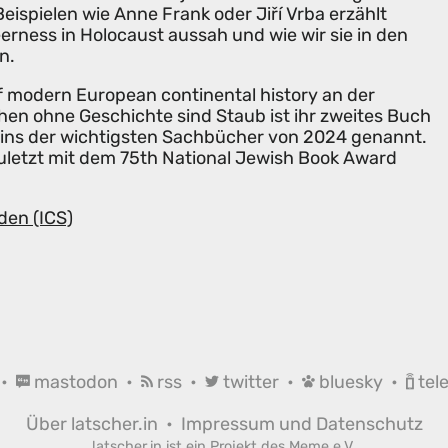
ispielen wie Anne Frank oder Jiří Vrba erzählt
erness in Holocaust aussah und wie wir sie in den
n.
f modern European continental history an der
hen ohne Geschichte sind Staub ist ihr zweites Buch
eins der wichtigsten Sachbücher von 2024 genannt.
etzt mit dem 75th Nation­al Jew­ish Book Award
den (ICS)
•
mastodon
•
rss
•
twitter
•
bluesky
•
tel
Über latscher.in
•
Impressum und Datenschutz
latscher.in ist ein Projekt des
Meme e.V.