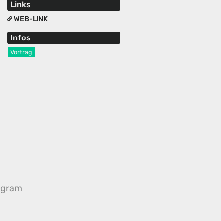
Links
WEB-LINK
Infos
Vortrag
egram