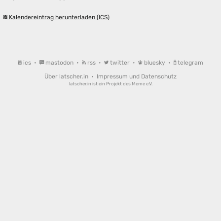
Kalendereintrag herunterladen (ICS)
ics
•
mastodon
•
rss
•
twitter
•
bluesky
•
telegram
Über latscher.in
•
Impressum und Datenschutz
latscher.in ist ein Projekt des
Meme e.V.