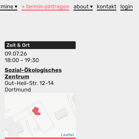
rmine ▾
+ termin eintragen
about ▾
kontakt
login
Zeit & Ort
09.07.26
18:00 – 19:30
Sozial-Ökologisches
Zentrum
Gut-Heil-Str. 12-14
Dortmund
Leaflet