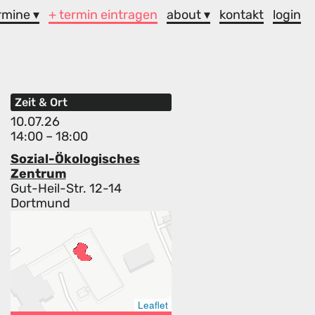
rmine ▾
+ termin eintragen
about ▾
kontakt
login
Zeit & Ort
10.07.26
14:00 – 18:00
Sozial-Ökologisches
Zentrum
Gut-Heil-Str. 12-14
Dortmund
Leaflet