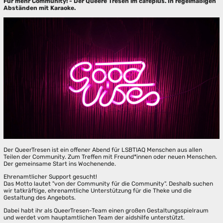
Für mehr Community! - Der Queere Tresen im caféplus. In regelmäßigen
Abständen mit Karaoke.
Der QueerTresen ist ein offener Abend für LSBTIAQ Menschen aus allen
Teilen der Community. Zum Treffen mit Freund*innen oder neuen Menschen.
Der gemeinsame Start ins Wochenende.
Ehrenamtlicher Support gesucht!
Das Motto lautet "von der Community für die Community". Deshalb suchen
wir tatkräftige, ehrenamtliche Unterstützung für die Theke und die
Gestaltung des Angebots.
Dabei habt ihr als QueerTresen-Team einen großen Gestaltungsspielraum
und werdet vom hauptamtlichen Team der aidshilfe unterstützt.