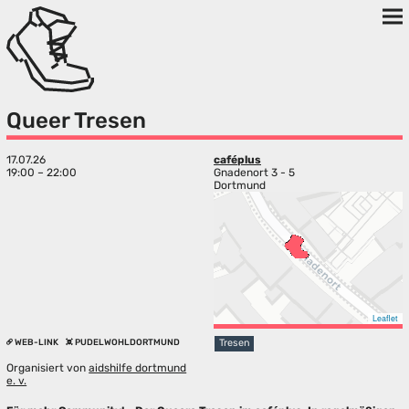
Queer Tresen
17.07.26
caféplus
19:00 – 22:00
Gnadenort 3 - 5
Dortmund
Leaflet
WEB-LINK
PUDELWOHLDORTMUND
Tresen
Organisiert von
aidshilfe dortmund
e. v.