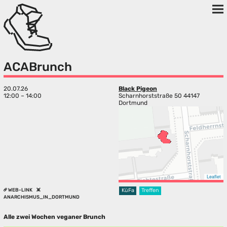
ACABrunch
20.07.26
Black Pigeon
12:00 – 14:00
Scharnhorststraße 50 44147
Dortmund
Leaflet
WEB-LINK
KüFa
Treffen
ANARCHISMUS_IN_DORTMUND
Alle zwei Wochen veganer Brunch