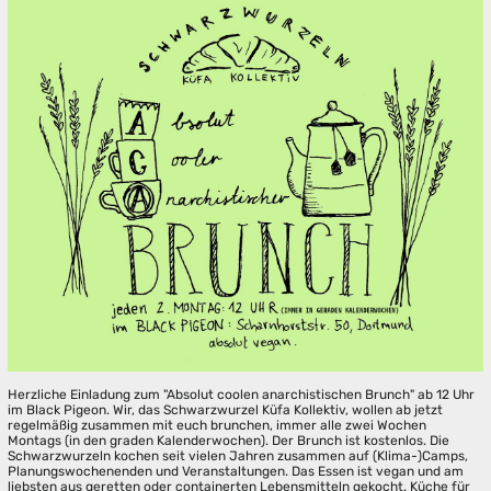
Herzliche Einladung zum "Absolut coolen anarchistischen Brunch" ab 12 Uhr
im Black Pigeon. Wir, das Schwarzwurzel Küfa Kollektiv, wollen ab jetzt
regelmäßig zusammen mit euch brunchen, immer alle zwei Wochen
Montags (in den graden Kalenderwochen). Der Brunch ist kostenlos. Die
Schwarzwurzeln kochen seit vielen Jahren zusammen auf (Klima-)Camps,
Planungswochenenden und Veranstaltungen. Das Essen ist vegan und am
liebsten aus geretten oder containerten Lebensmitteln gekocht. Küche für