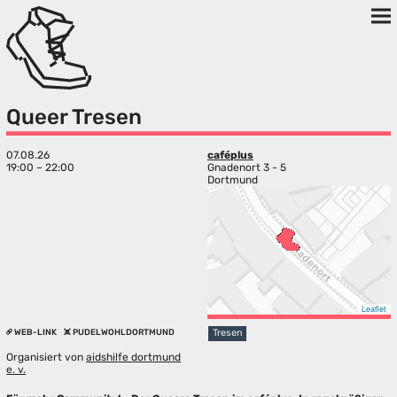
Queer Tresen
07.08.26
caféplus
19:00 – 22:00
Gnadenort 3 - 5
Dortmund
Leaflet
WEB-LINK
PUDELWOHLDORTMUND
Tresen
Organisiert von
aidshilfe dortmund
e. v.