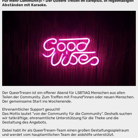
Für mehr Community! - Der Queere Tresen im caféplus. In regelmäßigen
Abständen mit Karaoke.
Der QueerTresen ist ein offener Abend für LSBTIAQ Menschen aus allen
Teilen der Community. Zum Treffen mit Freund*innen oder neuen Menschen.
Der gemeinsame Start ins Wochenende.
Ehrenamtlicher Support gesucht!
Das Motto lautet "von der Community für die Community". Deshalb suchen
wir tatkräftige, ehrenamtliche Unterstützung für die Theke und die
Gestaltung des Angebots.
Dabei habt ihr als QueerTresen-Team einen großen Gestaltungsspielraum
und werdet vom hauptamtlichen Team der aidshilfe unterstützt.