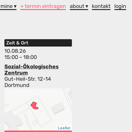
rmine ▾
+ termin eintragen
about ▾
kontakt
login
Zeit & Ort
10.08.26
15:00 – 18:00
Sozial-Ökologisches
Zentrum
Gut-Heil-Str. 12-14
Dortmund
Leaflet