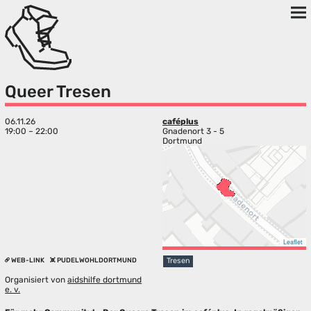
Queer Tresen
06.11.26
caféplus
19:00 – 22:00
Gnadenort 3 - 5
Dortmund
Leaflet
WEB-LINK
PUDELWOHLDORTMUND
Tresen
Organisiert von
aidshilfe dortmund
e. v.