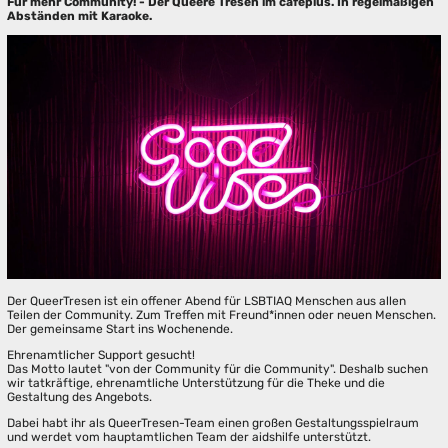
Für mehr Community! - Der Queere Tresen im caféplus. In regelmäßigen
Abständen mit Karaoke.
Der QueerTresen ist ein offener Abend für LSBTIAQ Menschen aus allen
Teilen der Community. Zum Treffen mit Freund*innen oder neuen Menschen.
Der gemeinsame Start ins Wochenende.
Ehrenamtlicher Support gesucht!
Das Motto lautet "von der Community für die Community". Deshalb suchen
wir tatkräftige, ehrenamtliche Unterstützung für die Theke und die
Gestaltung des Angebots.
Dabei habt ihr als QueerTresen-Team einen großen Gestaltungsspielraum
und werdet vom hauptamtlichen Team der aidshilfe unterstützt.