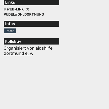
Links
WEB-LINK
PUDELWOHLDORTMUND
Infos
Tresen
Kollektiv
Organisiert von
aidshilfe
dortmund e. v.