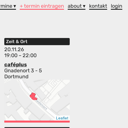
rmine ▾
+ termin eintragen
about ▾
kontakt
login
Zeit & Ort
20.11.26
19:00 – 22:00
caféplus
Gnadenort 3 - 5
Dortmund
Leaflet