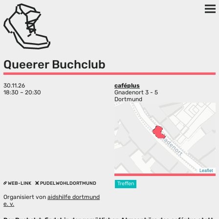
Queerer Buchclub
30.11.26
caféplus
18:30 – 20:30
Gnadenort 3 - 5
Dortmund
Leaflet
WEB-LINK
PUDELWOHLDORTMUND
Treffen
Organisiert von
aidshilfe dortmund
e. v.