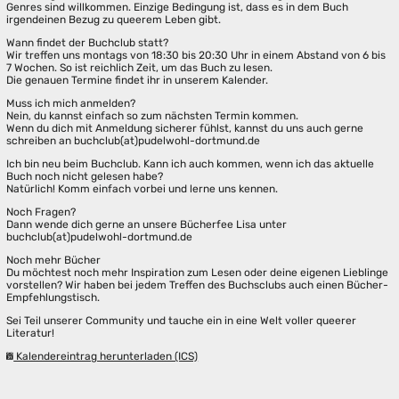
Genres sind willkommen. Einzige Bedingung ist, dass es in dem Buch
irgendeinen Bezug zu queerem Leben gibt.
Wann findet der Buchclub statt?
Wir treffen uns montags von 18:30 bis 20:30 Uhr in einem Abstand von 6 bis
7 Wochen. So ist reichlich Zeit, um das Buch zu lesen.
Die genauen Termine findet ihr in unserem Kalender.
Muss ich mich anmelden?
Nein, du kannst einfach so zum nächsten Termin kommen.
Wenn du dich mit Anmeldung sicherer fühlst, kannst du uns auch gerne
schreiben an buchclub(at)pudelwohl-dortmund.de
Ich bin neu beim Buchclub. Kann ich auch kommen, wenn ich das aktuelle
Buch noch nicht gelesen habe?
Natürlich! Komm einfach vorbei und lerne uns kennen.
Noch Fragen?
Dann wende dich gerne an unsere Bücherfee Lisa unter
buchclub(at)pudelwohl-dortmund.de
Noch mehr Bücher
Du möchtest noch mehr Inspiration zum Lesen oder deine eigenen Lieblinge
vorstellen? Wir haben bei jedem Treffen des Buchsclubs auch einen Bücher-
Empfehlungstisch.
Sei Teil unserer Community und tauche ein in eine Welt voller queerer
Literatur!
Kalendereintrag herunterladen (ICS)