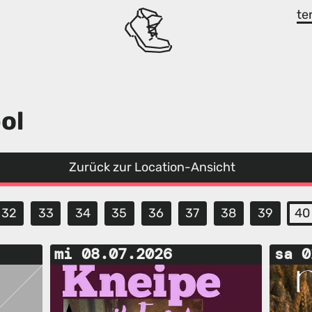
te
ol
Zurück zur Location-Ansicht
32
33
34
35
36
37
38
39
40
mi 08.07.2026
sa 0