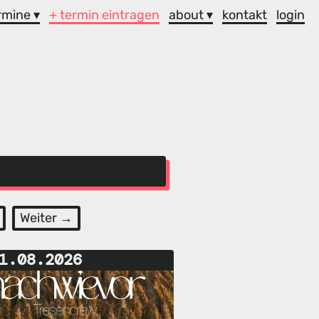
rmine ▾
+ termin eintragen
about ▾
kontakt
login
Weiter →
1.08.2026