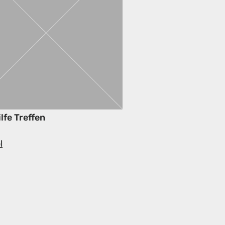
lfe Treffen
l