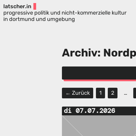
latscher.in
progressive politik und nicht-kommerzielle kultur
in dortmund und umgebung
Archiv: Nordp
← Zurück
1
2
…
di 07.07.2026