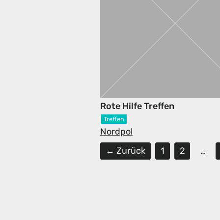
Rote Hilfe Treffen
Treffen
Nordpol
← Zurück
1
2
…