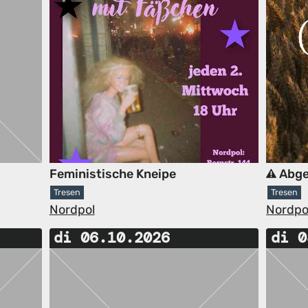
Feministische Kneipe
Abge
Tresen
Tresen
Nordpol
Nordpo
di 06.10.2026
di 0