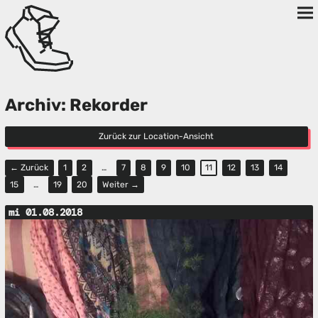
Archiv: Rekorder
Zurück zur Location-Ansicht
← Zurück
1
2
…
7
8
9
10
11
12
13
14
15
…
19
20
Weiter →
mi 01.08.2018