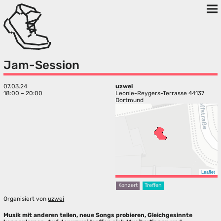
Jam-Session
07.03.24
uzwei
18:00 – 20:00
Leonie-Reygers-Terrasse 44137
Dortmund
Leaflet
Konzert
Treffen
Organisiert von
uzwei
Musik mit anderen teilen, neue Songs probieren, Gleichgesinnte