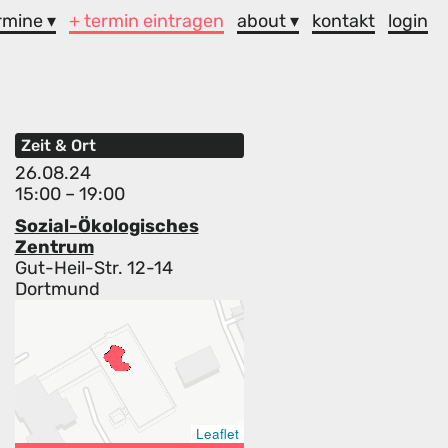
rmine ▾
+ termin eintragen
about ▾
kontakt
login
Zeit & Ort
26.08.24
15:00 – 19:00
Sozial-Ökologisches
Zentrum
Gut-Heil-Str. 12-14
Dortmund
Leaflet