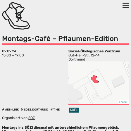
Montags-Café – Pflaumen-Edition
09.09.24
Sozial-Ökologisches Zentrum
15:00 – 19:00
Gut-Heil-Str. 12-14
Dortmund
Leaflet
WEB-LINK
SOEZ.DORTMUND
T.ME
KüFa
Organisiert von
SÖZ
Montags ins SÖZ! diesmal mit unterschiedlichem Pflaumengebäck.