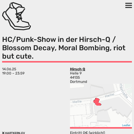
HC/Punk-Show in der Hirsch-Q /
Blossom Decay, Moral Bombing, riot
but cute.
14.06.25
Hirsch Q
19:00 – 23:59
Helle 9
44135
Dortmund
Leaflet
Eintritt 0€ (wirklich!)
HARTKERN.EV