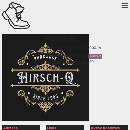
Hirsch Q
Asozial aus Tradition seit 2003. 🍻
Beliebteste Kategorien:
Konzert
Veranstaltungen bisher:
20
Adresse
Links
Aktive Kollektive