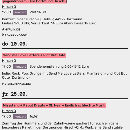
pogendroblem, Oiro Dortmund HirschQ
Hirsch Q
19:00
VVK 14,00
Konzert
Konzert in der Hirsch-Q, Helle 9, 44135 Dortmund
Einlass 19.00 Uhr, Vorverkauf: 14 Euro Abendkasse 16 Euro
MYRUIN.DE
FACEBOOK.COM
do 10.09.
Send me Love Letters + Riot But Cute
Hirsch Q
19:00
Spendenempfehlung 6,66-13,12 Euro
Konzert
Indie, Rock, Pop, Grunge mit Send Me Love Letters (Frankreich) und Riot But
Cute (Dortmund)
BIERSCHINKEN.NET
fr 25.09.
Missstand + Kaput Krauts + Ok Nein + Endlich schlechte Musik
Hirsch Q
19:00
16,1€
Konzert
Zum Tag des Hummers und der Zahnhygiene gastiert für euch ein ganz
besonderes Paket in der Dortmunder Hirsch-Q! 4x Punk, eine Band stabiler