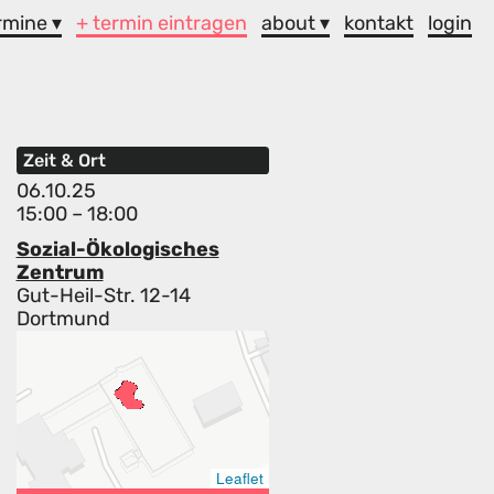
rmine ▾
+ termin eintragen
about ▾
kontakt
login
Zeit & Ort
06.10.25
15:00 – 18:00
Sozial-Ökologisches
Zentrum
Gut-Heil-Str. 12-14
Dortmund
Leaflet