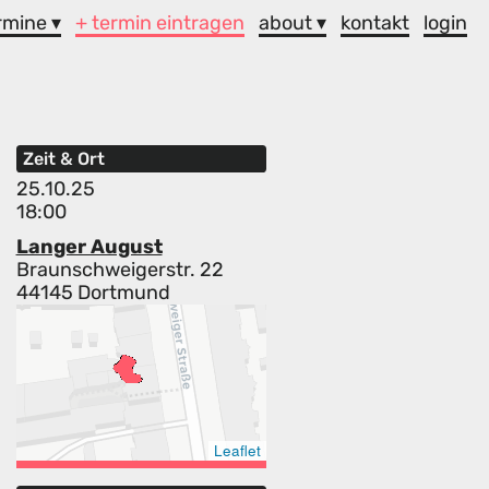
rmine ▾
+ termin eintragen
about ▾
kontakt
login
Zeit & Ort
25.10.25
18:00
Langer August
Braunschweigerstr. 22
44145 Dortmund
Leaflet