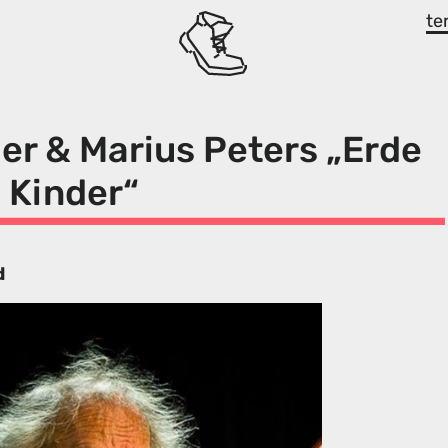
te
ger & Marius Peters „Erde
 Kinder“
d