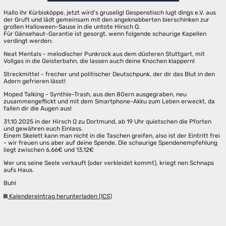
Hallo ihr Kürbisköppe, jetzt wird's gruselig! Gespenstisch lugt dings e.V. aus
der Gruft und lädt gemeinsam mit den angeknabberten bierschinken zur
großen Halloween-Sause in die untote Hirsch Q.
Für Gänsehaut-Garantie ist gesorgt, wenn folgende schaurige Kapellen
verdingt werden:
Neat Mentals - melodischer Punkrock aus dem düsteren Stuttgart, mit
Vollgas in die Geisterbahn, die lassen auch deine Knochen klappern!
Streckmittel - frecher und politischer Deutschpunk, der dir das Blut in den
Adern gefrieren lässt!
Moped Talking - Synthie-Trash, aus den 80ern ausgegraben, neu
zusammengeflickt und mit dem Smartphone-Akku zum Leben erweckt, da
fallen dir die Augen aus!
31.10.2025 in der Hirsch Q zu Dortmund, ab 19 Uhr quietschen die Pforten
und gewähren euch Einlass.
Einem Skelett kann man nicht in die Taschen greifen, also ist der Eintritt frei
- wir freuen uns aber auf deine Spende. Die schaurige Spendenempfehlung
liegt zwischen 6,66€ und 13,12€
Wer uns seine Seele verkauft (oder verkleidet kommt), kriegt nen Schnaps
aufs Haus.
Buh!
Kalendereintrag herunterladen (ICS)