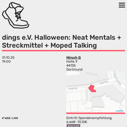
dings e.V. Halloween: Neat Mentals +
Streckmittel + Moped Talking
31.10.25
Hirsch Q
19:00
Helle 9
44135
Dortmund
Leaflet
Eintritt Spendenempfehlung
WEB-LINK
6,66€-13,12€
Konzert