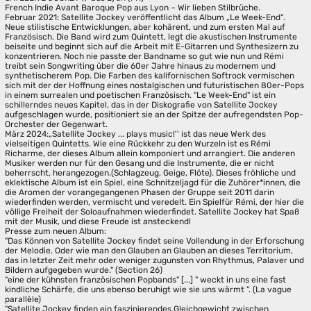
French Indie Avant Baroque Pop aus Lyon – Wir lieben Stilbrüche.
Februar 2021: Satellite Jockey veröffentlicht das Album „Le Week-End“.
Neue stilistische Entwicklungen, aber kohärent, und zum ersten Mal auf
Französisch. Die Band wird zum Quintett, legt die akustischen Instrumente
beiseite und beginnt sich auf die Arbeit mit E-Gitarren und Synthesizern zu
konzentrieren. Noch nie passte der Bandname so gut wie nun und Rémi
treibt sein Songwriting über die 60er Jahre hinaus zu modernem und
synthetischerem Pop. Die Farben des kalifornischen Softrock vermischen
sich mit der der Hoffnung eines nostalgischen und futuristischen 80er-Pops
in einem surrealen und poetischen Französisch. "Le Week-End" ist ein
schillerndes neues Kapitel, das in der Diskografie von Satellite Jockey
aufgeschlagen wurde, positioniert sie an der Spitze der aufregendsten Pop-
Orchester der Gegenwart.
März 2024:„Satellite Jockey ... plays music!'' ist das neue Werk des
vielseitigen Quintetts. Wie eine Rückkehr zu den Wurzeln ist es Rémi
Richarme, der dieses Album allein komponiert und arrangiert. Die anderen
Musiker werden nur für den Gesang und die Instrumente, die er nicht
beherrscht, herangezogen.(Schlagzeug, Geige, Flöte). Dieses fröhliche und
eklektische Album ist ein Spiel, eine Schnitzeljagd für die Zuhörer*innen, die
die Aromen der vorangegangenen Phasen der Gruppe seit 2011 darin
wiederfinden werden, vermischt und veredelt. Ein Spielfür Rémi, der hier die
völlige Freiheit der Soloaufnahmen wiederfindet. Satellite Jockey hat Spaß
mit der Musik, und diese Freude ist ansteckend!
Presse zum neuen Album:
"Das Können von Satellite Jockey findet seine Vollendung in der Erforschung
der Melodie. Oder wie man den Glauben an Glauben an dieses Territorium,
das in letzter Zeit mehr oder weniger zugunsten von Rhythmus, Palaver und
Bildern aufgegeben wurde." (Section 26)
"eine der kühnsten französischen Popbands" [...] " weckt in uns eine fast
kindliche Schärfe, die uns ebenso beruhigt wie sie uns wärmt ". (La vague
parallèle)
"Satellite Jockey finden ein faszinierendes Gleichgewicht zwischen