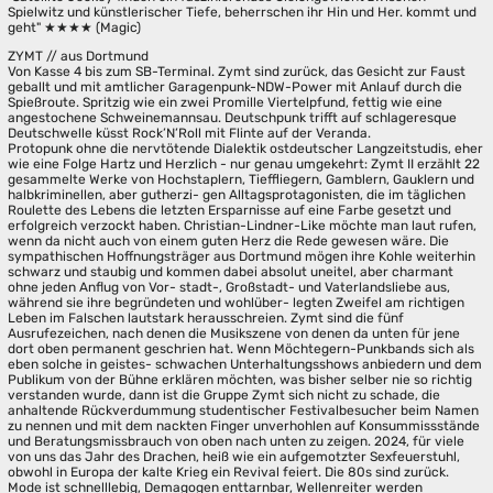
Spielwitz und künstlerischer Tiefe, beherrschen ihr Hin und Her. kommt und
geht" ★★★★ (Magic)
ZYMT // aus Dortmund
Von Kasse 4 bis zum SB-Terminal. Zymt sind zurück, das Gesicht zur Faust
geballt und mit amtlicher Garagenpunk-NDW-Power mit Anlauf durch die
Spießroute. Spritzig wie ein zwei Promille Viertelpfund, fettig wie eine
angestochene Schweinemannsau. Deutschpunk trifft auf schlageresque
Deutschwelle küsst Rock’N’Roll mit Flinte auf der Veranda.
Protopunk ohne die nervtötende Dialektik ostdeutscher Langzeitstudis, eher
wie eine Folge Hartz und Herzlich - nur genau umgekehrt: Zymt II erzählt 22
gesammelte Werke von Hochstaplern, Tieffliegern, Gamblern, Gauklern und
halbkriminellen, aber gutherzi- gen Alltagsprotagonisten, die im täglichen
Roulette des Lebens die letzten Ersparnisse auf eine Farbe gesetzt und
erfolgreich verzockt haben. Christian-Lindner-Like möchte man laut rufen,
wenn da nicht auch von einem guten Herz die Rede gewesen wäre. Die
sympathischen Hoffnungsträger aus Dortmund mögen ihre Kohle weiterhin
schwarz und staubig und kommen dabei absolut uneitel, aber charmant
ohne jeden Anflug von Vor- stadt-, Großstadt- und Vaterlandsliebe aus,
während sie ihre begründeten und wohlüber- legten Zweifel am richtigen
Leben im Falschen lautstark herausschreien. Zymt sind die fünf
Ausrufezeichen, nach denen die Musikszene von denen da unten für jene
dort oben permanent geschrien hat. Wenn Möchtegern-Punkbands sich als
eben solche in geistes- schwachen Unterhaltungsshows anbiedern und dem
Publikum von der Bühne erklären möchten, was bisher selber nie so richtig
verstanden wurde, dann ist die Gruppe Zymt sich nicht zu schade, die
anhaltende Rückverdummung studentischer Festivalbesucher beim Namen
zu nennen und mit dem nackten Finger unverhohlen auf Konsummissstände
und Beratungsmissbrauch von oben nach unten zu zeigen. 2024, für viele
von uns das Jahr des Drachen, heiß wie ein aufgemotzter Sexfeuerstuhl,
obwohl in Europa der kalte Krieg ein Revival feiert. Die 80s sind zurück.
Mode ist schnelllebig, Demagogen enttarnbar, Wellenreiter werden