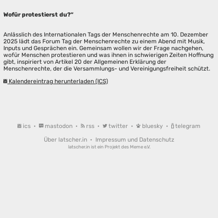
Wofür protestierst du?“
Anlässlich des Internationalen Tags der Menschenrechte am 10. Dezember
2025 lädt das Forum Tag der Menschenrechte zu einem Abend mit Musik,
Inputs und Gesprächen ein. Gemeinsam wollen wir der Frage nachgehen,
wofür Menschen protestieren und was ihnen in schwierigen Zeiten Hoffnung
gibt, inspiriert von Artikel 20 der Allgemeinen Erklärung der
Menschenrechte, der die Versammlungs- und Vereinigungsfreiheit schützt.
Kalendereintrag herunterladen (ICS)
ics
•
mastodon
•
rss
•
twitter
•
bluesky
•
telegram
Über latscher.in
•
Impressum und Datenschutz
latscher.in ist ein Projekt des
Meme e.V.