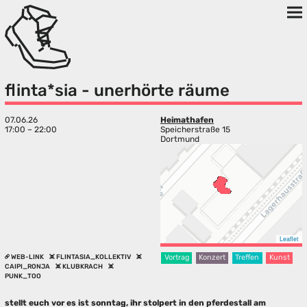
flinta*sia - unerhörte räume
07.06.26
Heimathafen
17:00 – 22:00
Speicherstraße 15
Dortmund
Leaflet
WEB-LINK
FLINTASIA_KOLLEKTIV
Vortrag
Konzert
Treffen
Kunst
CAIPI_RONJA
KLUBKRACH
PUNK_TOO
stellt euch vor es ist sonntag, ihr stolpert in den pferdestall am