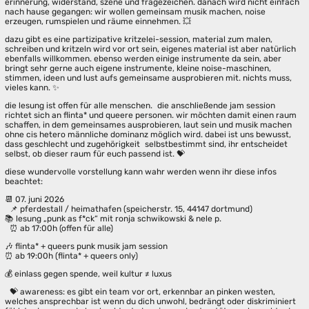
erinnerung, widerstand, szene und fragezeichen. danach wird nicht einfach
nach hause gegangen: wir wollen gemeinsam musik machen, noise
erzeugen, rumspielen und räume einnehmen. 💥
dazu gibt es eine partizipative kritzelei-session, material zum malen,
schreiben und kritzeln wird vor ort sein, eigenes material ist aber natürlich
ebenfalls willkommen. ebenso werden einige instrumente da sein, aber
bringt sehr gerne auch eigene instrumente, kleine noise-maschinen,
stimmen, ideen und lust aufs gemeinsame ausprobieren mit. nichts muss,
vieles kann. ✨
die lesung ist offen für alle menschen. die anschließende jam session
richtet sich an flinta* und queere personen. wir möchten damit einen raum
schaffen, in dem gemeinsames ausprobieren, laut sein und musik machen
ohne cis hetero männliche dominanz möglich wird. dabei ist uns bewusst,
dass geschlecht und zugehörigkeit selbstbestimmt sind, ihr entscheidet
selbst, ob dieser raum für euch passend ist. 💝
diese wundervolle vorstellung kann wahr werden wenn ihr diese infos
beachtet:
📆 07. juni 2026
📌 pferdestall / heimathafen (speicherstr. 15, 44147 dortmund)
📚 lesung „punk as f*ck“ mit ronja schwikowski & nele p.
⏰ ab 17:00h (offen für alle)
🎶 flinta* + queers punk musik jam session
⏰ ab 19:00h (flinta* + queers only)
💰 einlass gegen spende, weil kultur ≠ luxus
💝 awareness: es gibt ein team vor ort, erkennbar an pinken westen,
welches ansprechbar ist wenn du dich unwohl, bedrängt oder diskriminiert