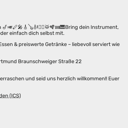
n 🎷🎺🪈🎤🎸🪕🎻🪉🪘🥁🪇🪗🎹Bring dein Instrument,
der einfach dich selbst mit.
Essen & preiswerte Getränke – liebevoll serviert wie
ortmund Braunschweiger Straße 22
erraschen und seid uns herzlich willkommen!! Euer
den (ICS)