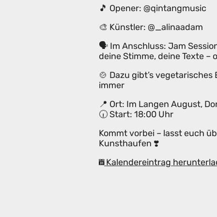
🎵 Opener: @qintangmusic
🎨 Künstler: @_alinaadam
🗣️ Im Anschluss: Jam Sessio
deine Stimme, deine Texte – o
🍲 Dazu gibt’s vegetarisches 
immer
📍 Ort: Im Langen August, D
🕡 Start: 18:00 Uhr
Kommt vorbei – lasst euch üb
Kunsthaufen ❣️
Kalendereintrag herunterla