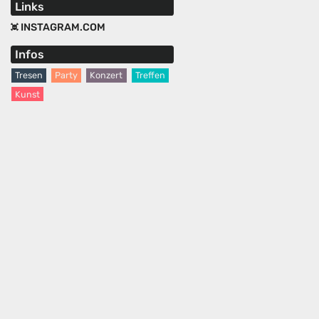
Links
INSTAGRAM.COM
Infos
Tresen
Party
Konzert
Treffen
Kunst