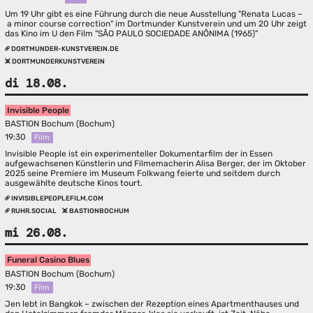
Um 19 Uhr gibt es eine Führung durch die neue Ausstellung "Renata Lucas –
a minor course correction" im Dortmunder Kunstverein und um 20 Uhr zeigt
das Kino im U den Film "SÃO PAULO SOCIEDADE ANÔNIMA (1965)"
DORTMUNDER-KUNSTVEREIN.DE
DORTMUNDERKUNSTVEREIN
di 18.08.
Invisible People
BASTION Bochum (Bochum)
19:30
Film
Invisible People ist ein experimenteller Dokumentarfilm der in Essen
aufgewachsenen Künstlerin und Filmemacherin Alisa Berger, der im Oktober
2025 seine Premiere im Museum Folkwang feierte und seitdem durch
ausgewählte deutsche Kinos tourt.
INVISIBLEPEOPLEFILM.COM
RUHR.SOCIAL
BASTIONBOCHUM
mi 26.08.
Funeral Casino Blues
BASTION Bochum (Bochum)
19:30
Film
Jen lebt in Bangkok – zwischen der Rezeption eines Apartmenthauses und