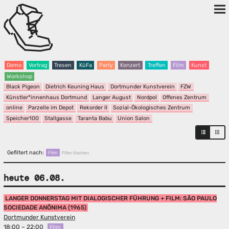
Demo
Vortrag
Tresen
KüFa
Party
Konzert
Treffen
Film
Kunst
Workshop
Black Pigeon
Dietrich Keuning Haus
Dortmunder Kunstverein
FZW
Künstler*innenhaus Dortmund
Langer August
Nordpol
Offenes Zentrum
online
Parzelle im Depot
Rekorder II
Sozial-Ökologisches Zentrum
Speicher100
Stallgasse
Taranta Babu
Union Salon
Gefiltert nach:
Film
Filter löschen
heute 06.08.
LANGER DONNERSTAG MIT DIALOGISCHER FÜHRUNG + FILM: SÃO PAULO
SOCIEDADE ANÔNIMA (1965)
Dortmunder Kunstverein
18:00 – 22:00
Film