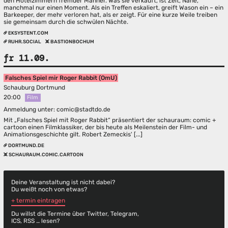
den Hotelzimmern fremder Männer. Was sie verkauft, ist Zeit, Nähe,
manchmal nur einen Moment. Als ein Treffen eskaliert, greift Wason ein – ein
Barkeeper, der mehr verloren hat, als er zeigt. Für eine kurze Weile treiben
sie gemeinsam durch die schwülen Nächte.
EKSYSTENT.COM
RUHR.SOCIAL
BASTIONBOCHUM
fr 11.09.
Falsches Spiel mir Roger Rabbit (OmU)
Schauburg Dortmund
20:00
Film
Anmeldung unter: comic@stadtdo.de
Mit „Falsches Spiel mit Roger Rabbit“ präsentiert der schauraum: comic +
cartoon einen Filmklassiker, der bis heute als Meilenstein der Film- und
Animationsgeschichte gilt. Robert Zemeckis' [...]
DORTMUND.DE
SCHAURAUM.COMIC.CARTOON
Deine Veranstaltung ist nicht dabei?
Du weißt noch von etwas?
+ termin eintragen
Du willst die Termine über Twitter, Telegram,
ICS, RSS … lesen?