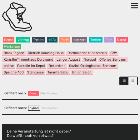
Demo
Vortrag
Tresen
KüFa
Party
Konzert
Treffen
Film
Kunst
Workshop
Black Pigeon
Dietrich Keuning Haus
Dortmunder Kunstverein
FZW
Künstler*innenhaus Dortmund
Langer August
Nordpol
Offenes Zentrum
online
Parzelle im Depot
Rekorder II
Sozial-Ökologisches Zentrum
Speicher100
Stallgasse
Taranta Babu
Union Salon
Gefiltert nach:
Kunst
Filter löschen
Gefiltert nach:
hybrid
Filter löschen
Deine Veranstaltung ist nicht dabei?
Du weißt noch von etwas?