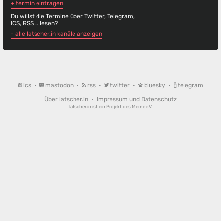
+ termin eintragen
Du willst die Termine über Twitter, Telegram,
ICS, RSS … lesen?
- alle latscher.in kanäle anzeigen
ics
•
mastodon
•
rss
•
twitter
•
bluesky
•
telegram
Über latscher.in
•
Impressum und Datenschutz
latscher.in ist ein Projekt des
Meme e.V.