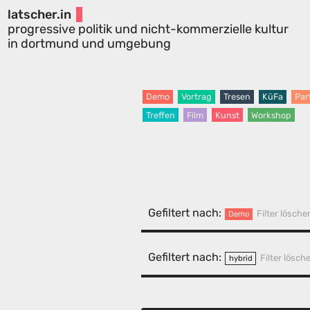
latscher.in
progressive politik und nicht-kommerzielle kultur
in dortmund und umgebung
Demo
Vortrag
Tresen
KüFa
Par
Treffen
Film
Kunst
Workshop
Gefiltert nach:
Filter lösche
Demo
Gefiltert nach:
Filter lösch
hybrid