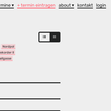
rmine ▾
+ termin eintragen
about ▾
kontakt
login
Nordpol
ekorder II
allgasse