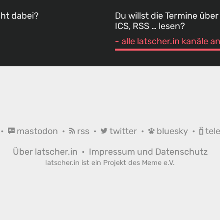
cht dabei?
Du willst die Termine über
ICS, RSS … lesen?
- alle latscher.in kanäle 
•
mastodon
•
rss
•
twitter
•
bluesky
•
tel
Über latscher.in
•
Impressum und Datenschutz
latscher.in ist ein Projekt des
Meme e.V.