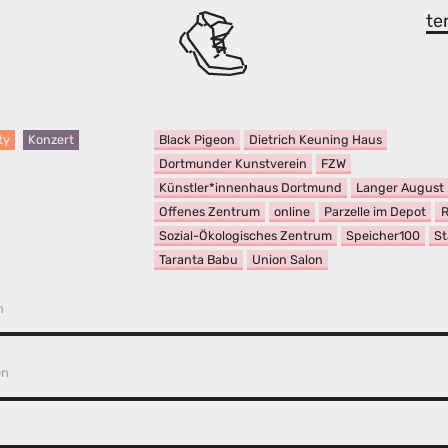
te
Black Pigeon
Dietrich Keuning Haus
ty
Konzert
Dortmunder Kunstverein
FZW
Künstler*innenhaus Dortmund
Langer August
Offenes Zentrum
online
Parzelle im Depot
R
Sozial-Ökologisches Zentrum
Speicher100
St
Taranta Babu
Union Salon
n
en