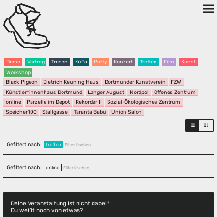
Demo
Vortrag
Tresen
KüFa
Party
Konzert
Treffen
Film
Kunst
Workshop
Black Pigeon
Dietrich Keuning Haus
Dortmunder Kunstverein
FZW
Künstler*innenhaus Dortmund
Langer August
Nordpol
Offenes Zentrum
online
Parzelle im Depot
Rekorder II
Sozial-Ökologisches Zentrum
Speicher100
Stallgasse
Taranta Babu
Union Salon
Gefiltert nach:
Treffen
Filter löschen
Gefiltert nach:
online
Filter löschen
Deine Veranstaltung ist nicht dabei?
Du weißt noch von etwas?