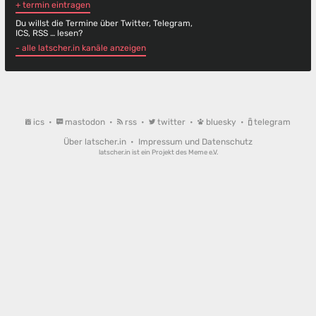
+ termin eintragen
Du willst die Termine über Twitter, Telegram,
ICS, RSS … lesen?
- alle latscher.in kanäle anzeigen
ics
•
mastodon
•
rss
•
twitter
•
bluesky
•
telegram
Über latscher.in
•
Impressum und Datenschutz
latscher.in ist ein Projekt des
Meme e.V.