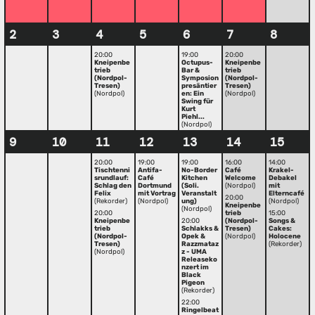
2
3
4
5
6
7
8
20:00
19:00
20:00
Kneipenbe
Octupus-
Kneipenbe
trieb
Bar &
trieb
(Nordpol-
Symposion
(Nordpol-
Tresen)
presäntier
Tresen)
(Nordpol)
en: Ein
(Nordpol)
Swing für
Kurt
Piehl...
(Nordpol)
9
10
11
12
13
14
15
20:00
19:00
19:00
16:00
14:00
Tischtenni
Antifa-
No-Border
Café
Krakel-
srundlauf:
Café
Kitchen
Welcome
Debakel
Schlag den
Dortmund
(Soli.
(Nordpol)
mit
Felix
mit Vortrag
Veranstalt
Elterncafé
20:00
(Rekorder)
(Nordpol)
ung)
(Nordpol)
Kneipenbe
(Nordpol)
20:00
trieb
15:00
Kneipenbe
20:00
(Nordpol-
Songs &
trieb
Schlakks &
Tresen)
Cakes:
(Nordpol-
Opek &
(Nordpol)
Holocene
Tresen)
Razzmataz
(Rekorder)
(Nordpol)
z - UMA
Releaseko
nzert im
Black
Pigeon
(Rekorder)
22:00
Ringelbeat