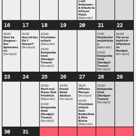
s mit
Anbassen -
A tribute to
African
Music
(Rekorder)
16
17
18
19
20
21
22
18:00
19:00
20:00
17:00
06:00
Here be
Was ist das
Vinylstam
Mondschei
Tür zu es
Dragons -
für 1
mtisch
nmärktche
zieht #4 -
Der
Hansa!?
(Rekorder)
n
Afterhour
Spieletres
(Nordpol)
(Rekorder)
im
20:00
en.
Nordpol.
Kneipenbe
20:00
(Nordpol)
(Nordpol)
trieb
Kneipenbe
(Nordpol-
trieb
Tresen)
(Nordpol-
(Nordpol)
Tresen)
(Nordpol)
23
24
25
26
27
28
29
20:00
20:00
18:00
20:00
Mach mal
Grand
Offenes
Kneipenbe
Piano: Dirk
Hotel
Plenum
trieb
Friedrich
Absturz
(Nordpol)
(Nordpol-
(Rekorder)
(Nordpol)
Tresen)
20:00
(Nordpol)
20:00
Vinylstam
Kneipenbe
mtisch
trieb
feat.
(Nordpol-
Bobbythek
Tresen)
& Miss
(Nordpol)
Blaise
(Rekorder)
30
31