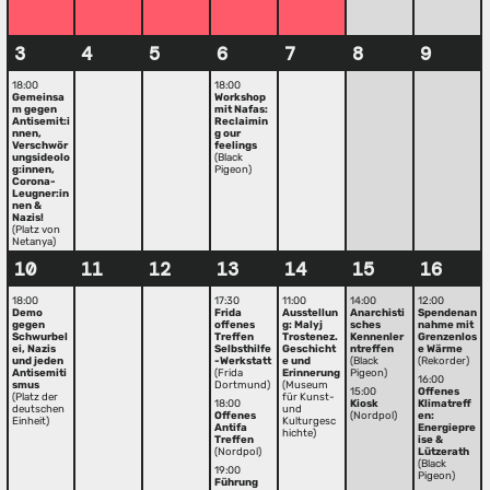
3
4
5
6
7
8
9
18:00
18:00
Gemeinsa
Workshop
m gegen
mit Nafas:
Antisemit:i
Reclaimin
nnen,
g our
Verschwör
feelings
ungsideolo
(Black
g:innen,
Pigeon)
Corona-
Leugner:in
nen &
Nazis!
(Platz von
Netanya)
10
11
12
13
14
15
16
18:00
17:30
11:00
14:00
12:00
Demo
Frida
Ausstellun
Anarchisti
Spendenan
gegen
offenes
g: Malyj
sches
nahme mit
Schwurbel
Treffen
Trostenez.
Kennenler
Grenzenlos
ei, Nazis
Selbsthilfe
Geschicht
ntreffen
e Wärme
und jeden
-Werkstatt
e und
(Black
(Rekorder)
Antisemiti
(Frida
Erinnerung
Pigeon)
16:00
smus
Dortmund)
(Museum
15:00
Offenes
(Platz der
für Kunst-
18:00
Kiosk
Klimatreff
deutschen
und
Offenes
(Nordpol)
en:
Einheit)
Kulturgesc
Antifa
Energiepre
hichte)
Treffen
ise &
(Nordpol)
Lützerath
(Black
19:00
Pigeon)
Führung