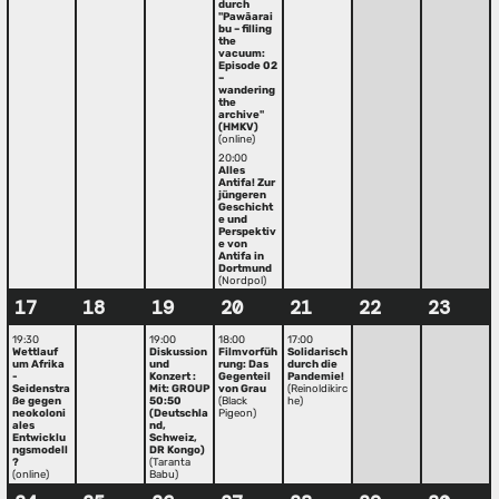
durch
"Pawāarai
bu – filling
the
vacuum:
Episode 02
–
wandering
the
archive"
(HMKV)
(online)
20:00
Alles
Antifa! Zur
jüngeren
Geschicht
e und
Perspektiv
e von
Antifa in
Dortmund
(Nordpol)
17
18
19
20
21
22
23
19:30
19:00
18:00
17:00
Wettlauf
Diskussion
Filmvorfüh
Solidarisch
um Afrika
und
rung: Das
durch die
-
Konzert :
Gegenteil
Pandemie!
Seidenstra
Mit: GROUP
von Grau
(Reinoldikirc
ße gegen
50:50
(Black
he)
neokoloni
(Deutschla
Pigeon)
ales
nd,
Entwicklu
Schweiz,
ngsmodell
DR Kongo)
?
(Taranta
(online)
Babu)