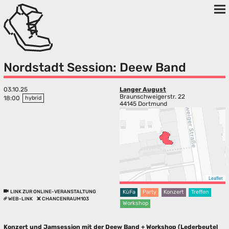
Nordstadt Session: Deew Band
03.10.25
Langer August
Braunschweigerstr. 22
18:00
hybrid
44145 Dortmund
Leaflet
LINK ZUR ONLINE-VERANSTALTUNG
KüFa
Party
Konzert
Treffen
WEB-LINK
CHANCENRAUM103
Workshop
Konzert und Jamsession mit der Deew Band + Workshop (Lederbeutel