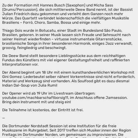
Zu der Formation mit Hannes Busch (Saxophon) und Micha Sass
(Drums/Percussion), die sich mittlerweile Deew Band nennt, ist der Bassist
Julian Friedrich dazu gekommen und verleiht dem Ganzen noch mehr
Würze. Das Quartett verbindet leidenschaftlich die vielfältigen Musikstile
Brasiliens – Forró, Choro, Samba, Bossa und einige mehr.
Thiago Gois wurde in Botucatu, einer Stadt im Bundesland São Paulo,
Brasilien, geboren. In seiner Musik lassen sich Freude und Sehnsucht nach
seiner Heimat wiederfinden – virtuose instrumentale Gitarrenstücke,
brasilianische Songs in ihrer besonderen Harmonik, einiges Jazz verwandt,
groovig, feingliedrig und beschwingt.
Die Deew Band stellt besondere Lieblingsstücke aus dem reichhaltigen
Fundus des Künstlers mit viel eigener Gestaltungsfreiheit und raffinierten
Interpretationen vor.
Der Abend beginnt um 18 Uhr mit einem kunsthandwerklichen Workshop mit
Gini Gomez: Lederbeutel selber nähen! Vorkenntnisse sind nicht erforderlich,
Material und Werkzeug sind vorhanden. Als Soulfood gibt es dazu diesmal
Indian Dal-Soup von Julia Rumi!
Der Opener wird ab 19 Uhr im Livestream übertragen:
youtube.com/machbarschaftborsig11, im Anschluss offene Jamsession.
Bring dein Instrument mit und steig ein!
Die Teilnahme ist kostenlos, der Eintritt ist frei.
—
Die Dortmunder Nordstadt Session ist eine Institution für die freie
Musikszene im Ruhrgebiet. Seit 2017 treffen sich Musiker:innen der Region
Freitags im Dortmunder Norden, um gemeinsam zu improvisieren. Die