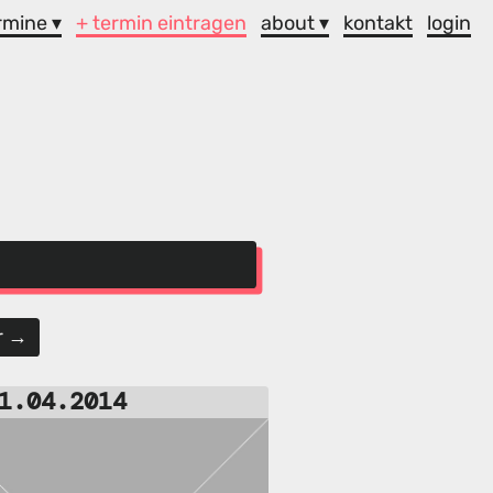
rmine ▾
+ termin eintragen
about ▾
kontakt
login
r →
1.04.2014