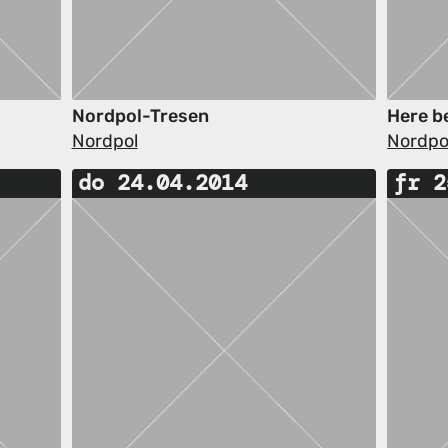
Nordpol-Tresen
Here b
Nordpol
Nordpo
do 24.04.2014
fr 2