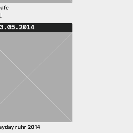
cafe
l
3.05.2014
yday ruhr 2014