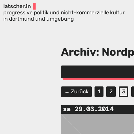
latscher.in
progressive politik und nicht-kommerzielle kultur
in dortmund und umgebung
Archiv: Nordp
← Zurück
1
2
3
sa 29.03.2014