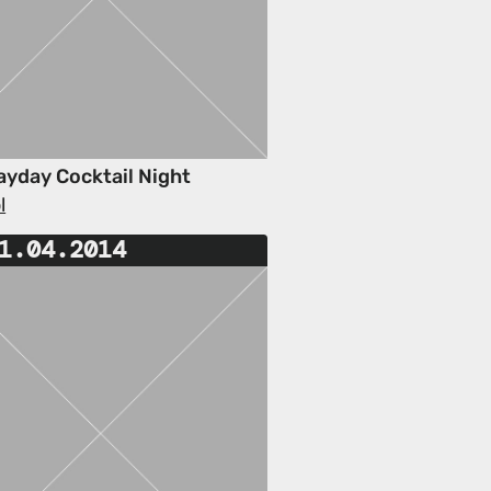
yday Cocktail Night
l
1.04.2014