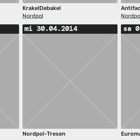
KrakelDebakel
Antifa
Nordpol
Nordpo
mi 30.04.2014
sa 0
Nordpol-Tresen
Euroma