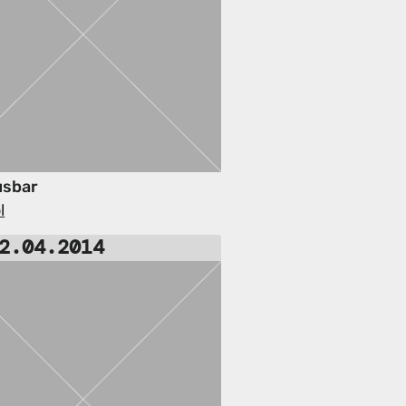
usbar
l
2.04.2014