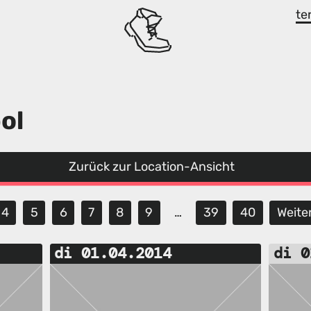
te
ol
Zurück zur Location-Ansicht
4
5
6
7
8
9
…
39
40
Weite
di 01.04.2014
di 0