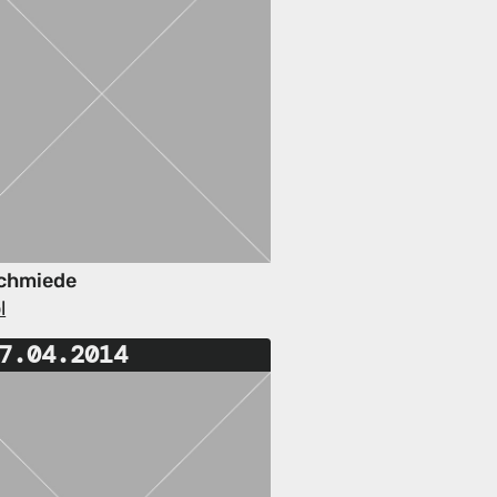
chmiede
l
7.04.2014