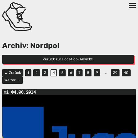
Archiv: Nordpol
Zurück zur Location-Ansicht
← Zurück
1
2
3
4
5
6
7
8
9
…
39
40
Weiter →
mi 04.06.2014