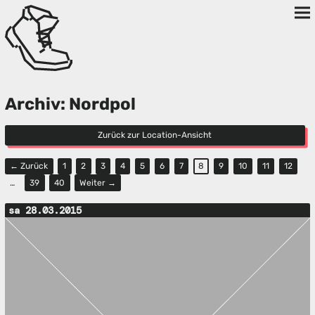
Archiv: Nordpol
Zurück zur Location-Ansicht
← Zurück
1
2
3
4
5
6
7
8
9
10
11
12
…
39
40
Weiter →
sa 28.03.2015