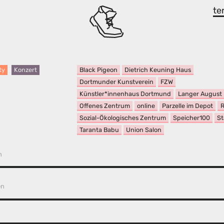
te
Black Pigeon
Dietrich Keuning Haus
ty
Konzert
Dortmunder Kunstverein
FZW
Künstler*innenhaus Dortmund
Langer August
Offenes Zentrum
online
Parzelle im Depot
R
Sozial-Ökologisches Zentrum
Speicher100
St
Taranta Babu
Union Salon
n
en