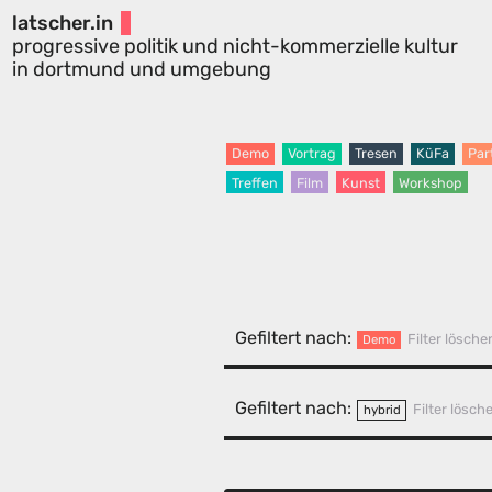
latscher.in
progressive politik und nicht-kommerzielle kultur
in dortmund und umgebung
Demo
Vortrag
Tresen
KüFa
Par
Treffen
Film
Kunst
Workshop
Gefiltert nach:
Filter lösche
Demo
Gefiltert nach:
Filter lösch
hybrid