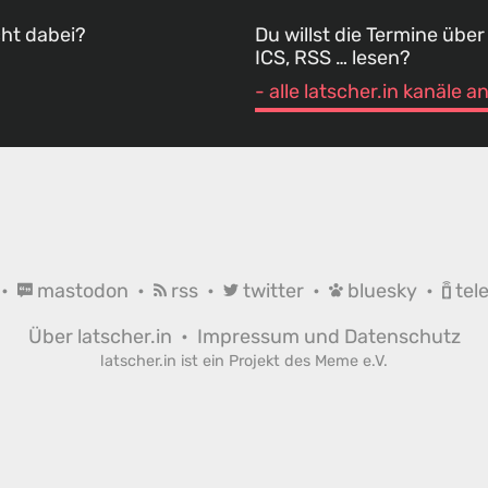
cht dabei?
Du willst die Termine über
ICS, RSS … lesen?
- alle latscher.in kanäle 
•
mastodon
•
rss
•
twitter
•
bluesky
•
tel
Über latscher.in
•
Impressum und Datenschutz
latscher.in ist ein Projekt des
Meme e.V.