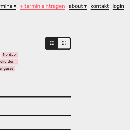
rmine ▾
+ termin eintragen
about ▾
kontakt
login
Nordpol
ekorder II
allgasse